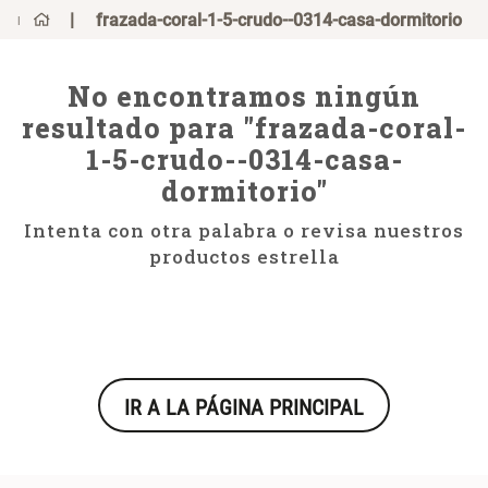
0
¿Qué estás buscando?
frazada-coral-1-5-crudo--0314-casa-dormitorio
¿Qué estás buscando?
No encontramos ningún
Mug
Mug
resultado para "
frazada-coral-
Vajilla
Vajilla
1-5-crudo--0314-casa-
Escurridor Platos
Escurridor Platos
dormitorio
"
Tapete
Tapete
Intenta con otra palabra o revisa nuestros
Cojin
Cojin
productos estrella
Individuales
Individuales
Escurridor
Escurridor
Cojines
Cojines
Cafe
Cafe
IR A LA PÁGINA PRINCIPAL
Canasto
Canasto
Set 2 Potes de Silicona
Espejo Plegable Led con USB