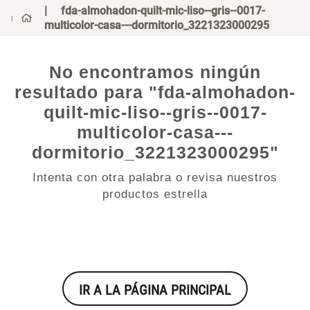
fda-almohadon-quilt-mic-liso--gris--0017-
0
¿Qué estás buscando?
multicolor-casa---dormitorio_3221323000295
¿Qué estás buscando?
No encontramos ningún
resultado para "
fda-
almohadon-quilt-mic-liso--
gris--0017-multicolor-casa---
dormitorio_3221323000295
"
Intenta con otra palabra o revisa nuestros
productos estrella
IR A LA PÁGINA PRINCIPAL