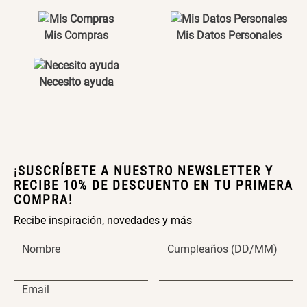
Mis Compras
Mis Datos Personales
Maceta Texturizada de
Maceta Degrade en
Ceramica
Ceramica
Necesito ayuda
$ 99.900,00
$ 99.900,00
¡SUSCRÍBETE A NUESTRO NEWSLETTER Y
Set 4 Vasos Cerveza Vidrio
Archivador Planificador con
RECIBE 10% DE DESCUENTO EN TU PRIMERA
Tapa Dura
COMPRA!
$ 42.900,00
Recibe inspiración, novedades y más
$ 76.900,00
Nombre
Cumpleaños (DD/MM)
Email
Cojín Cervical Memory
Archivador Planificador con