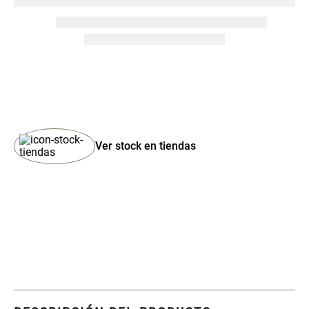
Set 4 Esponjas de
Organizador Rectangular De
Maquillaje
Bambú
$ 17.950,00
$ 46.900,00
$ 29.900,00
Canister Tipo Enlozado
Cajonera Plástico
Ver stock en tiendas
$ 27.900,00
$ 44.900,00
Caja Organizadora para
Varitas Aromáticas Rosa
latas Plástico PET
Suave
$ 27.900,00
$ 20.950,00
$ 29.900,00
Spray Aromático Rosa
Repuesto Esencia
Suave
Aromática Rosa Suave