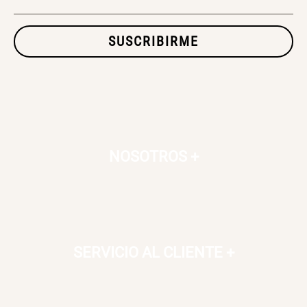
Tapa Dura
$ 56.900,00
$ 46.150,00
$ 76.900,00
SUSCRIBIRME
Dardo Circulas Plástico
SET TELA MATERIALES
$ 24.950,00
$ 23.900,00
$ 49.900,00
$ 29.900,00
NOSOTROS
+
SERVICIO AL CLIENTE
+