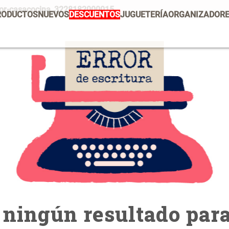
olor-casacocina_3228182000015
RODUCTOS
NUEVOS
DESCUENTOS
JUGUETERÍA
ORGANIZADOR
PRODUCTOS ESTRELLA
Mug
Vajilla
Set 2 Potes de Silicona
E
U
Escurridor Platos
Tapete
$ 29.900,00
$
Cojin
Individuales
Escurridor
Cojines
Cafe
Canasto
ningún resultado para