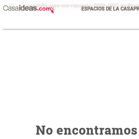
escobilla-aseo-con-repuesto--0000--0001-multic
ESPACIOS DE LA CASA
P
No encontramos 