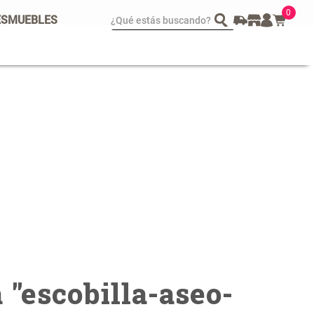
0
¿Qué estás buscando?
ES
MUEBLES
spejo Plegable Led con
Set 4 Esponjas de
SB
Maquillaje
 29.900,00
$ 17.950,00
$ 29.900,00
 "
escobilla-aseo-