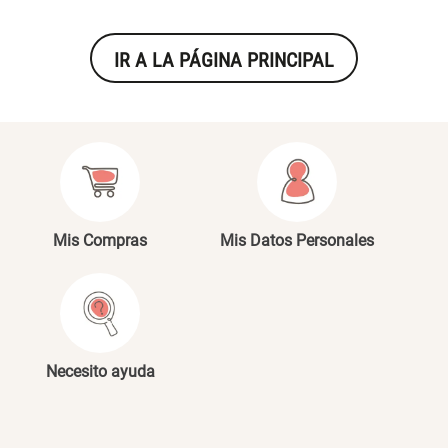
Set 4 Esponjas de
Organizador Rectangular De
IR A LA PÁGINA PRINCIPAL
Maquillaje
Bambú
$ 17.950,00
$ 46.900,00
$ 29.900,00
Canister Tipo Enlozado
Cajonera Plástico
$ 27.900,00
$ 44.900,00
Mis Compras
Mis Datos Personales
Caja Organizadora para
Varitas Aromáticas Rosa
latas Plástico PET
Suave
$ 27.900,00
$ 20.950,00
$ 29.900,00
Necesito ayuda
Spray Aromático Rosa
Repuesto Esencia
Suave
Aromática Rosa Suave