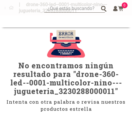
drone-360-led--0001-multicolor-nino---
0
¿Qué estás buscando?
jugueteria_3230288000011
¿Qué estás buscando?
Mug
Mug
Vajilla
Vajilla
Escurridor Platos
Escurridor Platos
Tapete
Tapete
No encontramos ningún
Cojin
Cojin
resultado para "
drone-360-
Individuales
Individuales
led--0001-multicolor-nino---
Escurridor
Escurridor
jugueteria_3230288000011
"
Cojines
Cojines
Cafe
Cafe
Intenta con otra palabra o revisa nuestros
productos estrella
Set 2 Potes de Silicona
Espejo Plegable Led con USB
Canasto
Canasto
$ 29.900,00
$ 29.900,00