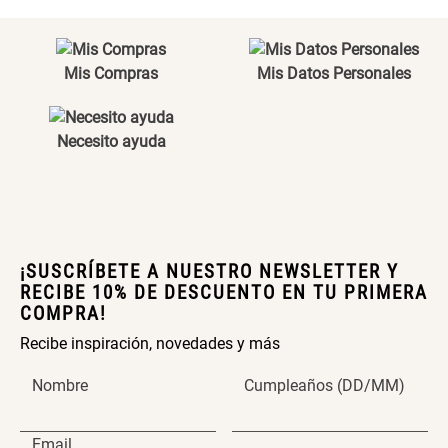
Maceta con Diseño de
Maceta Texturizada de
Ceramica
Ceramica
Mis Compras
Mis Datos Personales
$ 46.900,00
$ 99.900,00
Maceta Degrade en
Set 4 Vasos Cerveza Vidrio
Necesito ayuda
Ceramica
$ 99.900,00
$ 34.320,00
$ 42.900,00
Archivador Planificador con
Archivador Planificador con
¡SUSCRÍBETE A NUESTRO NEWSLETTER Y
Tapa Dura
Tapa Dura
RECIBE 10% DE DESCUENTO EN TU PRIMERA
COMPRA!
$ 76.900,00
$ 46.150,00
$ 76.900,00
Recibe inspiración, novedades y más
Cojín Cervical Memory
Dardo Circulas Plástico
Nombre
Cumpleaños (DD/MM)
$ 56.900,00
$ 24.950,00
$ 49.900,00
Email