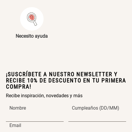
Mis Compras
Mis Datos Personales
Varitas Aroma y Flor Rosa
Aceite Aromático Rosa
Suave
Suave
Necesito ayuda
$ 26.550,00
$ 13.250,00
$ 37.900,00
$ 18.900,00
¡SUSCRÍBETE A NUESTRO NEWSLETTER Y
Aceite Aromático Pera
Spray Aromático Flor de
Fresca
Durazno
RECIBE 10% DE DESCUENTO EN TU PRIMERA
COMPRA!
$ 13.250,00
$ 17.450,00
$ 18.900,00
$ 24.900,00
Recibe inspiración, novedades y más
Nombre
Cumpleaños (DD/MM)
Maceta con Diseño de
Maceta Texturizada de
Email
Ceramica
Ceramica