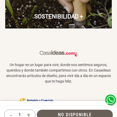
Cojín Cervical Memory
Dardo Circulas Plástico
SOSTENIBILIDAD
+
$ 56.900,00
$ 24.950,00
$ 49.900,00
SET TELA MATERIALES
$ 23.900,00
$ 29.900,00
Un hogar es un lugar para vivir, donde nos sentimos seguros,
queridos y donde también compartimos con otros. En Casaideas
encontrarás artículos de diseño, para vivir día a día en un espacio
que te haga feliz.
Términos y Condiciones