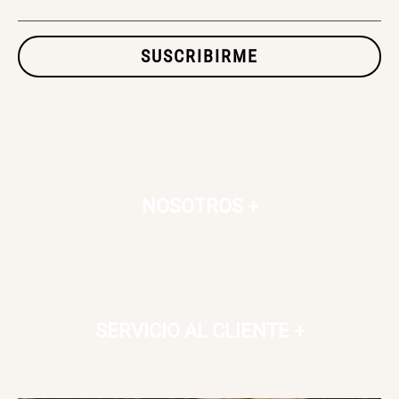
$ 46.900,00
$ 99.900,00
SUSCRIBIRME
Maceta Degrade en
Set 4 Vasos Cerveza Vidrio
Ceramica
$ 99.900,00
$ 34.320,00
$ 42.900,00
NOSOTROS
+
Archivador Planificador con
Archivador Planificador con
Tapa Dura
Tapa Dura
$ 76.900,00
$ 46.150,00
$ 76.900,00
SERVICIO AL CLIENTE
+