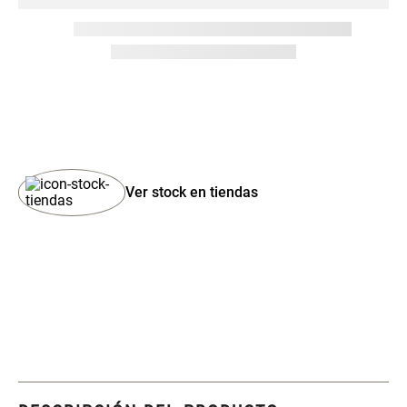
$ 29.900,00
$ 29.900,00
Set 4 Esponjas de
Organizador Rectangular De
Maquillaje
Bambú
$ 17.950,00
$ 29.900,00
$ 46.900,00
Cajonera Plástico
Canister Tipo Enlozado
$ 44.900,00
$ 27.900,00