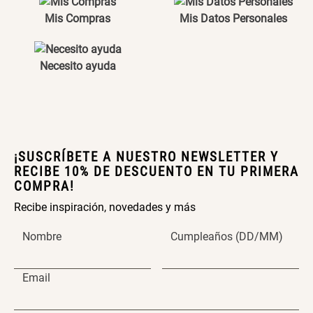
Maceta con Diseño de
Maceta Texturizada de
Mis Compras
Mis Datos Personales
Ceramica
Ceramica
$ 46.900,00
$ 99.900,00
Necesito ayuda
Maceta Degrade en
Set 4 Vasos Cerveza Vidrio
Ceramica
$ 99.900,00
$ 34.320,00
$ 42.900,00
¡SUSCRÍBETE A NUESTRO NEWSLETTER Y
RECIBE 10% DE DESCUENTO EN TU PRIMERA
Archivador Planificador con
Archivador Planificador con
COMPRA!
Tapa Dura
Tapa Dura
Recibe inspiración, novedades y más
$ 76.900,00
$ 46.150,00
$ 76.900,00
Nombre
Cumpleaños (DD/MM)
Cojín Cervical Memory
Dardo Circulas Plástico
Email
$ 56.900,00
$ 24.950,00
$ 49.900,00