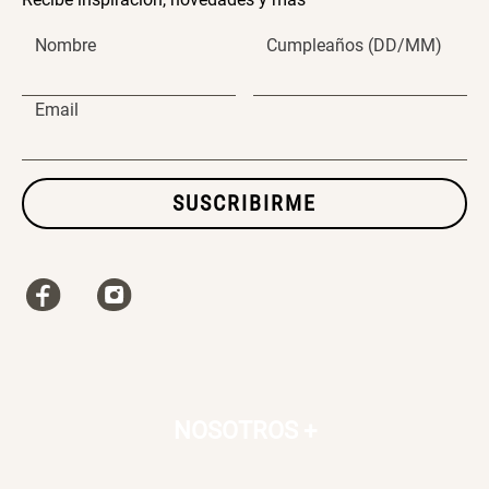
$ 99.900,00
$ 99.900,00
Nombre
Cumpleaños (DD/MM)
Email
Set 4 Vasos Cerveza Vidrio
Archivador Planificador con
Tapa Dura
SUSCRIBIRME
$ 42.900,00
$ 76.900,00
Cojín Cervical Memory
Archivador Planificador con
Tapa Dura
$ 56.900,00
$ 46.150,00
$ 76.900,00
NOSOTROS
+