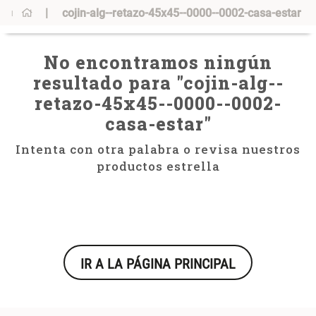
cojin-alg--retazo-45x45--0000--0002-casa-estar
0
¿Qué estás buscando?
¿Qué estás buscando?
No encontramos ningún
Mug
Mug
resultado para "
cojin-alg--
Vajilla
Vajilla
retazo-45x45--0000--0002-
Escurridor Platos
Escurridor Platos
casa-estar
"
Tapete
Tapete
Intenta con otra palabra o revisa nuestros
Cojin
Cojin
productos estrella
Individuales
Individuales
Escurridor
Escurridor
Cojines
Cojines
Cafe
Cafe
IR A LA PÁGINA PRINCIPAL
Canasto
Canasto
Set 2 Potes de Silicona
Espejo Plegable Led con USB