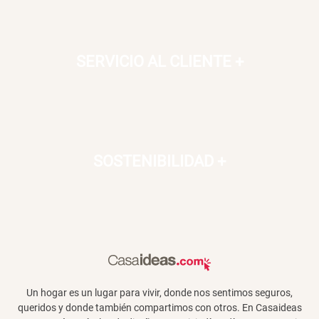
Dardo Circulas Plástico
SET TELA MATERIALES
SERVICIO AL CLIENTE
+
$ 24.950,00
$ 23.900,00
$ 49.900,00
$ 29.900,00
SOSTENIBILIDAD
+
Un hogar es un lugar para vivir, donde nos sentimos seguros,
queridos y donde también compartimos con otros. En Casaideas