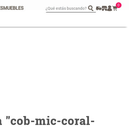
0
¿Qué estás buscando?
ES
MUEBLES
spejo Plegable Led con
Set 4 Esponjas de
SB
Maquillaje
 29.900,00
$ 17.950,00
$ 29.900,00
 "
cob-mic-coral-