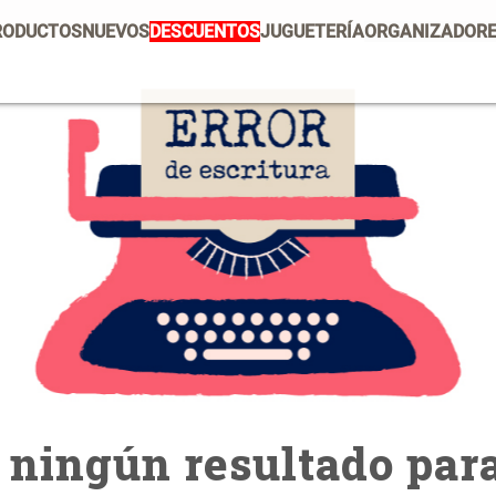
RODUCTOS
NUEVOS
DESCUENTOS
JUGUETERÍA
ORGANIZADOR
PRODUCTOS ESTRELLA
Mug
Vajilla
Set 2 Potes de Silicona
E
U
Escurridor Platos
Tapete
$ 29.900,00
$
Cojin
Individuales
Escurridor
Cojines
Cafe
Canasto
ningún resultado para