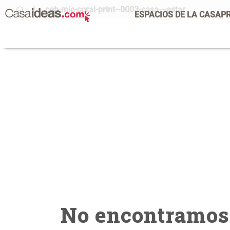
cob-mic-coral-print--0003-casa---estar
ESPACIOS DE LA CASA
P
No encontramos 