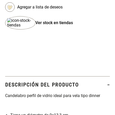
Set 2 Potes de Silicona
Espejo Plegable Led con USB
Ver stock en tiendas
$ 29.900,00
$ 29.900,00
Set 4 Esponjas de
Organizador Rectangular De
Maquillaje
Bambú
$ 17.950,00
$ 46.900,00
$ 29.900,00
DESCRIPCIÓN DEL PRODUCTO
Canister Tipo Enlozado
Cajonera Plástico
Candelabro perfil de vidrio ideal para vela tipo dinner
$ 27.900,00
$ 44.900,00