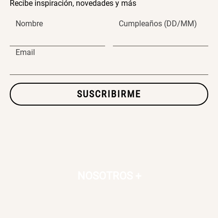
Recibe inspiración, novedades y más
$ 76.900,00
$ 46.150,00
$ 76.900,00
Nombre
Cumpleaños (DD/MM)
Cojín Cervical Memory
Dardo Circulas Plástico
Email
$ 56.900,00
$ 24.950,00
$ 49.900,00
SUSCRIBIRME
SET TELA MATERIALES
$ 23.900,00
$ 29.900,00
NOSOTROS
+