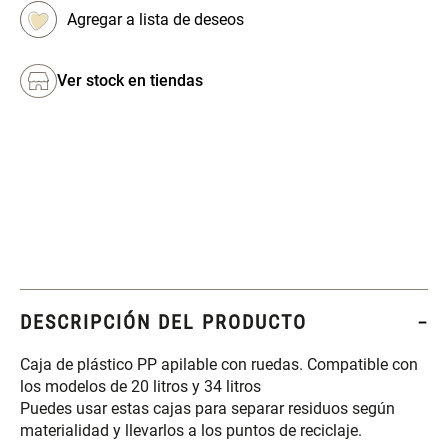
Set 4 Esponjas de
Organizador Rectangular De
Maquillaje
Bambú
Ver stock en tiendas
$ 17.950,00
$ 46.900,00
$ 29.900,00
Canister Tipo Enlozado
Cajonera Plástico
$ 27.900,00
$ 44.900,00
Caja Organizadora para
Varitas Aromáticas Rosa
latas Plástico PET
Suave
DESCRIPCIÓN DEL PRODUCTO
$ 27.900,00
$ 20.950,00
$ 29.900,00
Caja de plástico PP apilable con ruedas. Compatible con
los modelos de 20 litros y 34 litros
Puedes usar estas cajas para separar residuos según
Spray Aromático Rosa
Repuesto Esencia
materialidad y llevarlos a los puntos de reciclaje.
Suave
Aromática Rosa Suave