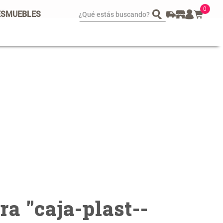
0
¿Qué estás buscando?
ES
MUEBLES
spejo Plegable Led con
Set 4 Esponjas de
SB
Maquillaje
 29.900,00
$ 17.950,00
$ 29.900,00
ra "
caja-plast--