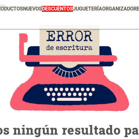
res
RODUCTOS
NUEVOS
DESCUENTOS
JUGUETERÍA
ORGANIZADOR
PRODUCTOS ESTRELLA
Mug
Vajilla
Set 2 Potes de Silicona
E
U
Tapete
Escurridor Platos
$ 29.900,00
$
Cojin
Individuales
Cojines
Escurridor
Canasto
Cafe
s ningún resultado pa