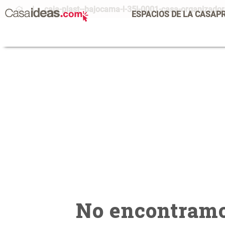
caja-plast--bajocama-l-35l-0001-casa-organizado
ESPACIOS DE LA CASA
P
No encontramo