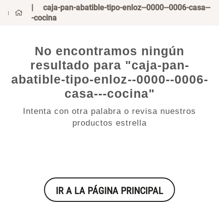
caja-pan-abatible-tipo-enloz--0000--0006-casa--
0
¿Qué estás buscando?
-cocina
¿Qué estás buscando?
Mug
Mug
Vajilla
Vajilla
Tapete
Tapete
Escurridor Platos
Escurridor Platos
No encontramos ningún
Cojin
Cojin
resultado para "
caja-pan-
Individuales
Individuales
abatible-tipo-enloz--0000-
Cojines
Cojines
-0006-casa---cocina
"
Escurridor
Escurridor
Canasto
Canasto
Intenta con otra palabra o revisa nuestros
productos estrella
Set 2 Potes de Silicona
Espejo Plegable Led con USB
Cafe
Cafe
$ 29.900,00
$ 29.900,00