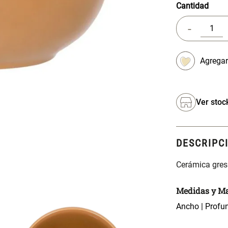
-
Ver stoc
DESCRIPC
Cerámica gres
Medidas y Ma
Ancho | Profun
Materialidad
Cerámica gres