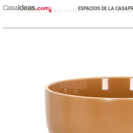
ESPACIOS DE LA CASA
P
Comedor
Loza y vajilla
Bowls y ensalad