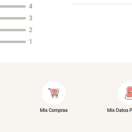
Título
4
3
2
Tu nombre
1
Dirección de email
Escribe un comentario
E
Mis Compras
Mis Datos 