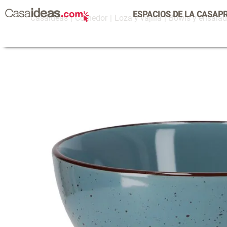
ESPACIOS DE LA CASA
P
Comedor
Loza y vajilla
Bowls y ensalad