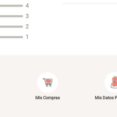
Título
4
3
2
Tu nombre
1
Dirección de email
Escribe un comentario
E
Mis Compras
Mis Datos 