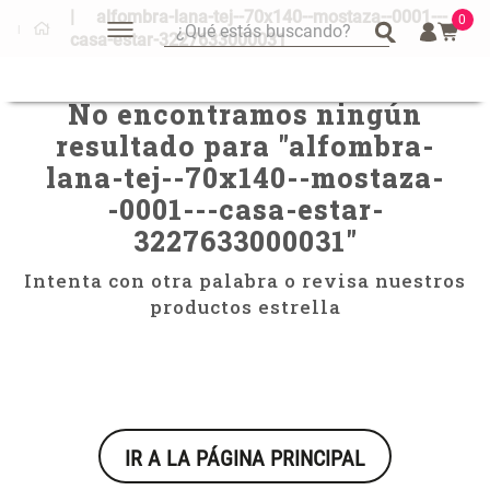
alfombra-lana-tej--70x140--mostaza--0001---
0
¿Qué estás buscando?
casa-estar-3227633000031
¿Qué estás buscando?
Mug
Mug
No encontramos ningún
Vajilla
Vajilla
resultado para "
alfombra-
Tapete
Tapete
lana-tej--70x140--mostaza-
-0001---casa-estar-
Escurridor Platos
Escurridor Platos
3227633000031
"
Cojin
Cojin
Individuales
Individuales
Intenta con otra palabra o revisa nuestros
productos estrella
Cojines
Cojines
Escurridor
Escurridor
Canasto
Canasto
Set 2 Potes de Silicona
Espejo Plegable Led con USB
Cafe
Cafe
IR A LA PÁGINA PRINCIPAL
$ 29.900,00
$ 29.900,00