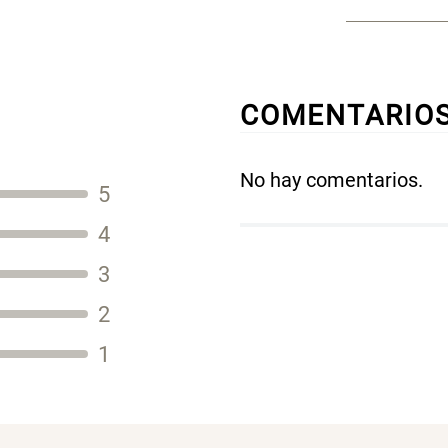
COMENTARIO
No hay comentarios.
5
Título
4
3
2
Tu nombre
1
Dirección de email
Escribe un comentario