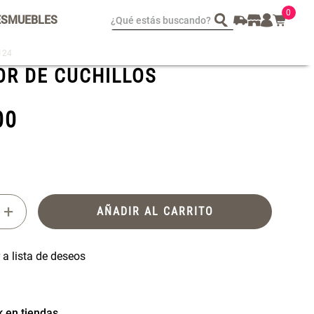
0
¿Qué estás buscando?
ES
MUEBLES
124
OR DE CUCHILLOS
spejo Plegable Led con
Set 4 Esponjas de
SB
Maquillaje
00
 29.900,00
$ 17.950,00
$ 29.900,00
+
AÑADIR AL CARRITO
k en tiendas