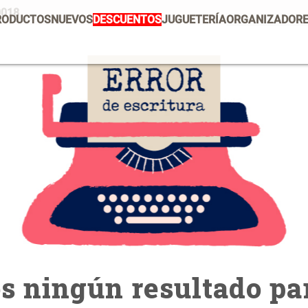
0018
RODUCTOS
NUEVOS
DESCUENTOS
JUGUETERÍA
ORGANIZADOR
PRODUCTOS ESTRELLA
Mug
Vajilla
Set 2 Potes de Silicona
E
U
Escurridor Platos
Tapete
$ 29.900,00
$
Cojin
Individuales
Cojines
Escurridor
Cafe
Canasto
 ningún resultado par