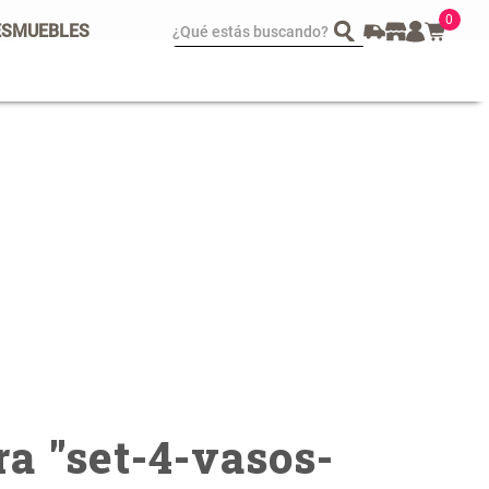
0
¿Qué estás buscando?
ES
MUEBLES
spejo Plegable Led con
Set 4 Esponjas de
SB
Maquillaje
 29.900,00
$ 17.950,00
$ 29.900,00
a "
set-4-vasos-