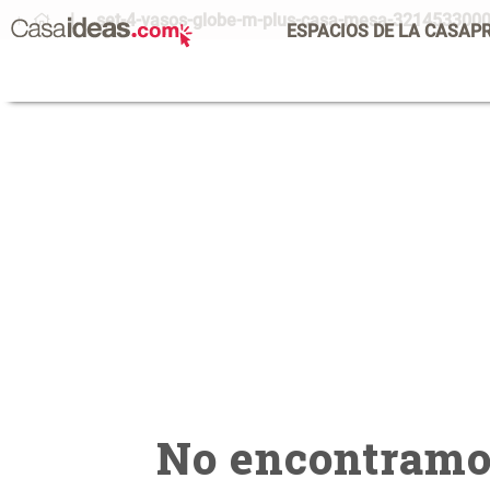
set-4-vasos-globe-m-plus-casa-mesa-321453300
ESPACIOS DE LA CASA
P
No encontramos