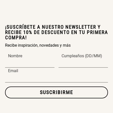
SET TELA MATERIALES
¡SUSCRÍBETE A NUESTRO NEWSLETTER Y
$ 23.900,00
$ 29.900,00
RECIBE 10% DE DESCUENTO EN TU PRIMERA
COMPRA!
Recibe inspiración, novedades y más
Nombre
Cumpleaños (DD/MM)
Email
SUSCRIBIRME