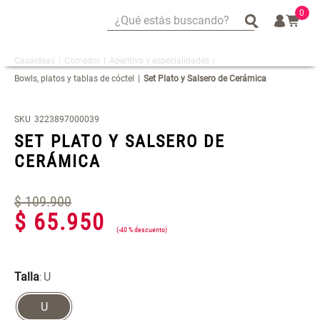
0
¿Qué estás buscando?
¿Qué estás buscando?
Comedor
Aperitivo y especialidades
Mug
Mug
Bowls, platos y tablas de cóctel
Set Plato y Salsero de Cerámica
Vajilla
Vajilla
Tapete
Tapete
SKU
3223897000039
Escurridor Platos
Escurridor Platos
SET PLATO Y SALSERO DE
Cojin
Cojin
CERÁMICA
Individuales
Individuales
$
Cojines
Cojines
109
.
900
$
65
.
950
Escurridor
Escurridor
-
40 %
Canasto
Canasto
Set 2 Potes de Silicona
Espejo Plegable Led con USB
Cafe
Cafe
Talla
U
:
U
$ 29.900,00
$ 29.900,00