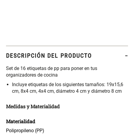
Set 4 Esponjas de
Organizador Rectangular De
Maquillaje
Bambú
$ 17.950,00
$ 46.900,00
$ 29.900,00
Canister Tipo Enlozado
Cajonera Plástico
DESCRIPCIÓN DEL PRODUCTO
Set de 16 etiquetas de pp para poner en tus
$ 27.900,00
$ 44.900,00
organizadores de cocina
Incluye etiquetas de los siguientes tamaños: 19x15,6
Caja Organizadora para
Varitas Aromáticas Rosa
cm, 8x4 cm, 4x4 cm, diámetro 4 cm y diámetro 8 cm
latas Plástico PET
Suave
Medidas y Materialidad
$ 27.900,00
$ 20.950,00
$ 29.900,00
Materialidad
Spray Aromático Rosa
Repuesto Esencia
Suave
Aromática Rosa Suave
Polipropileno (PP)