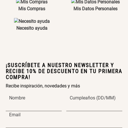
Maceta con Diseño de
Maceta Texturizada de
Ceramica
Ceramica
Mis Compras
Mis Datos Personales
$ 46.900,00
$ 99.900,00
Necesito ayuda
Maceta Degrade en
Set 4 Vasos Cerveza Vidrio
Ceramica
$ 99.900,00
$ 34.320,00
$ 42.900,00
¡SUSCRÍBETE A NUESTRO NEWSLETTER Y
RECIBE 10% DE DESCUENTO EN TU PRIMERA
Archivador Planificador con
Archivador Planificador con
COMPRA!
Tapa Dura
Tapa Dura
Recibe inspiración, novedades y más
$ 76.900,00
$ 46.150,00
$ 76.900,00
Nombre
Cumpleaños (DD/MM)
Cojín Cervical Memory
Dardo Circulas Plástico
Email
$ 56.900,00
$ 24.950,00
$ 49.900,00