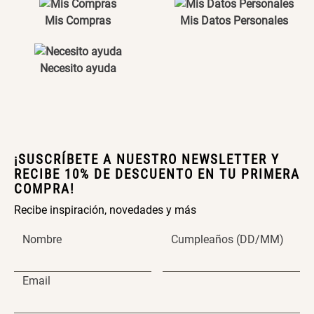
Maceta con Diseño de
Maceta Texturizada de
Ceramica
Ceramica
Mis Compras
Mis Datos Personales
$ 46.900,00
$ 99.900,00
Necesito ayuda
Maceta Degrade en
Set 4 Vasos Cerveza Vidrio
Ceramica
$ 99.900,00
$ 34.320,00
$ 42.900,00
¡SUSCRÍBETE A NUESTRO NEWSLETTER Y
RECIBE 10% DE DESCUENTO EN TU PRIMERA
Archivador Planificador con
Archivador Planificador con
COMPRA!
Tapa Dura
Tapa Dura
Recibe inspiración, novedades y más
$ 76.900,00
$ 46.150,00
$ 76.900,00
Nombre
Cumpleaños (DD/MM)
Cojín Cervical Memory
Dardo Circulas Plástico
Email
$ 56.900,00
$ 24.950,00
$ 49.900,00