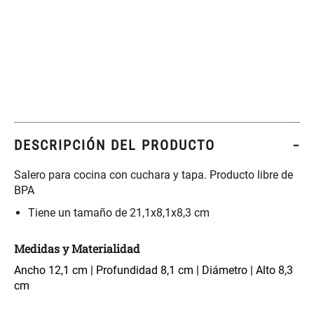
Set 4 Esponjas de
Organizador Rectangular De
Maquillaje
Bambú
$ 17.950,00
$ 46.900,00
$ 29.900,00
Canister Tipo Enlozado
Cajonera Plástico
DESCRIPCIÓN DEL PRODUCTO
$ 27.900,00
$ 44.900,00
Salero para cocina con cuchara y tapa. Producto libre de
BPA
Caja Organizadora para
Varitas Aromáticas Rosa
Tiene un tamaño de 21,1x8,1x8,3 cm
latas Plástico PET
Suave
Medidas y Materialidad
$ 27.900,00
$ 20.950,00
$ 29.900,00
Ancho 12,1 cm | Profundidad 8,1 cm | Diámetro | Alto 8,3
cm
Spray Aromático Rosa
Repuesto Esencia
Suave
Aromática Rosa Suave