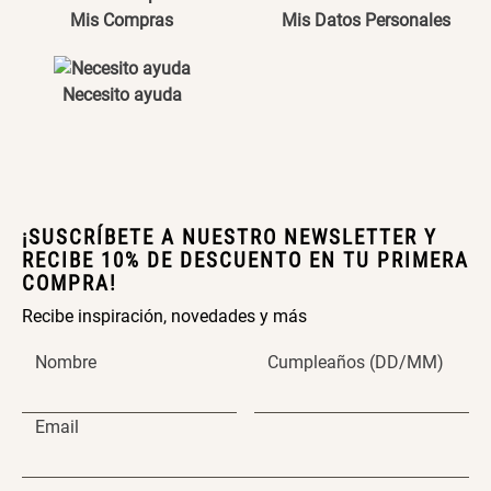
Maceta con Diseño de
Maceta Texturizada de
Mis Compras
Mis Datos Personales
Ceramica
Ceramica
$ 46.900,00
$ 99.900,00
Necesito ayuda
Maceta Degrade en
Set 4 Vasos Cerveza Vidrio
Ceramica
$ 99.900,00
$ 42.900,00
¡SUSCRÍBETE A NUESTRO NEWSLETTER Y
RECIBE 10% DE DESCUENTO EN TU PRIMERA
COMPRA!
Archivador Planificador con
Archivador Planificador con
Tapa Dura
Tapa Dura
Recibe inspiración, novedades y más
$ 76.900,00
$ 46.150,00
$ 76.900,00
Nombre
Cumpleaños (DD/MM)
Cojín Cervical Memory
Dardo Circulas Plástico
Email
$ 56.900,00
$ 24.950,00
$ 49.900,00