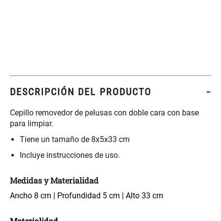
Set 4 Esponjas de
Organizador Rectangular De
Maquillaje
Bambú
$ 17.950,00
$ 46.900,00
$ 29.900,00
Canister Tipo Enlozado
Cajonera Plástico
DESCRIPCIÓN DEL PRODUCTO
Cepillo removedor de pelusas con doble cara con base
$ 27.900,00
$ 44.900,00
para limpiar.
Tiene un tamaño de 8x5x33 cm
Caja Organizadora para
Varitas Aromáticas Rosa
latas Plástico PET
Suave
Incluye instrucciones de uso.
$ 27.900,00
$ 20.950,00
$ 29.900,00
Medidas y Materialidad
Ancho 8 cm | Profundidad 5 cm | Alto 33 cm
Spray Aromático Rosa
Repuesto Esencia
Suave
Aromática Rosa Suave
Materialidad