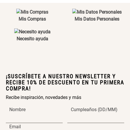
Maceta con Diseño de
Maceta Texturizada de
Ceramica
Ceramica
Mis Compras
Mis Datos Personales
$ 46.900,00
$ 99.900,00
Necesito ayuda
Maceta Degrade en
Set 4 Vasos Cerveza Vidrio
Ceramica
$ 99.900,00
$ 42.900,00
Archivador Planificador con
Archivador Planificador con
¡SUSCRÍBETE A NUESTRO NEWSLETTER Y
Tapa Dura
Tapa Dura
RECIBE 10% DE DESCUENTO EN TU PRIMERA
COMPRA!
$ 76.900,00
$ 46.150,00
$ 76.900,00
Recibe inspiración, novedades y más
Nombre
Cumpleaños (DD/MM)
Cojín Cervical Memory
Dardo Circulas Plástico
Email
$ 56.900,00
$ 24.950,00
$ 49.900,00