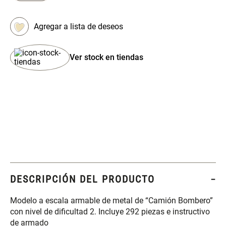
Set 4 Esponjas de
Organizador Rectangular De
Maquillaje
Bambú
$ 17.950,00
$ 46.900,00
$ 29.900,00
Ver stock en tiendas
Canister Tipo Enlozado
Cajonera Plástico
$ 27.900,00
$ 44.900,00
Caja Organizadora para
Varitas Aromáticas Rosa
latas Plástico PET
Suave
DESCRIPCIÓN DEL PRODUCTO
$ 27.900,00
$ 20.950,00
$ 29.900,00
Modelo a escala armable de metal de “Camión Bombero”
Spray Aromático Rosa
Repuesto Esencia
con nivel de dificultad 2. Incluye 292 piezas e instructivo
Suave
Aromática Rosa Suave
de armado