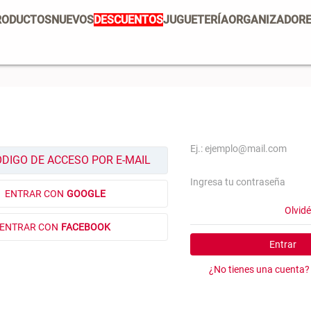
RODUCTOS
NUEVOS
DESCUENTOS
JUGUETERÍA
ORGANIZADOR
PRODUCTOS ESTRELLA
Mug
Vajilla
Set 2 Potes de Silicona
E
U
Escurridor Platos
Tapete
$ 29.900,00
$
Cojin
ÓDIGO DE ACCESO POR E-MAIL
Individuales
Cojines
ENTRAR CON
GOOGLE
Escurridor
Olvid
ENTRAR CON
FACEBOOK
Cafe
Entrar
Canasto
¿No tienes una cuenta?