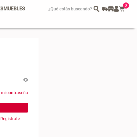
0
¿Qué estás buscando?
ES
MUEBLES
spejo Plegable Led con
Set 4 Esponjas de
SB
Maquillaje
 29.900,00
$ 17.950,00
$ 29.900,00
é mi contraseña
 Regístrate