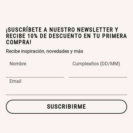
Set 2 Potes de Silicona
Espejo Plegable Led con USB
¡SUSCRÍBETE A NUESTRO NEWSLETTER Y
$ 29.900,00
RECIBE 10% DE DESCUENTO EN TU PRIMERA
COMPRA!
$ 29.900,00
Recibe inspiración, novedades y más
Set 4 Esponjas de
Organizador Rectangular De
Nombre
Cumpleaños (DD/MM)
Maquillaje
Bambú
$ 17.950,00
$ 46.900,00
$ 29.900,00
Email
Canister Tipo Enlozado
Cajonera Plástico
SUSCRIBIRME
$ 27.900,00
$ 44.900,00