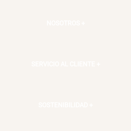
Caja Organizadora para
Varitas Aromáticas Rosa
latas Plástico PET
Suave
$ 27.900,00
$ 20.950,00
$ 29.900,00
NOSOTROS
+
Spray Aromático Rosa
Repuesto Esencia
Suave
Aromática Rosa Suave
$ 17.450,00
$ 21.520,00
$ 24.900,00
$ 26.900,00
SERVICIO AL CLIENTE
+
Varitas Aromáticas Flor de
Repuesto Esencia
Durazno
Aromática Flor de Durazno
$ 20.950,00
$ 18.850,00
$ 29.900,00
$ 26.900,00
SOSTENIBILIDAD
+
Aceite Aromático Rosa
Aceite Aromático Pera
Suave
Fresca
$ 13.250,00
$ 13.250,00
$ 18.900,00
$ 18.900,00