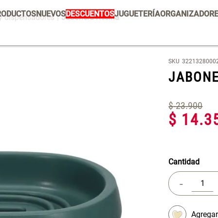
RODUCTOS
NUEVOS
DESCUENTOS
JUGUETERÍA
ORGANIZADOR
y dispensadores
Jabonera Resina
PRODUCTOS ESTRELLA
Mug
Vajilla
Set 2 Potes de Silicona
E
SKU
3221328000
U
Escurridor Platos
JABONE
Tapete
$ 29.900,00
$
Cojin
$
23
.
900
Individuales
$
14
.
3
Escurridor
Cojines
Cafe
Cantidad
Canasto
-