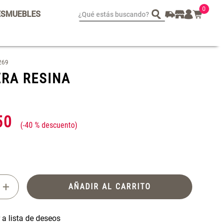
0
¿Qué estás buscando?
ES
MUEBLES
spejo Plegable Led con
Set 4 Esponjas de
269
SB
Maquillaje
RA RESINA
 29.900,00
$ 17.950,00
$ 29.900,00
50
-
40 %
+
AÑADIR AL CARRITO