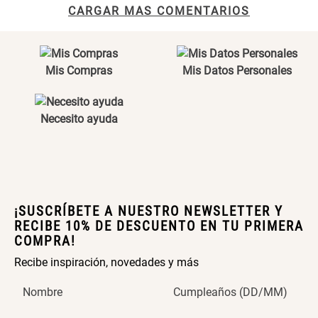
Maceta con Diseño de
Maceta Texturizada de
CARGAR MAS COMENTARIOS
Ceramica
Ceramica
$ 46.900,00
$ 99.900,00
Mis Compras
Mis Datos Personales
Maceta Degrade en
Set 4 Vasos Cerveza Vidrio
Ceramica
Necesito ayuda
$ 99.900,00
$ 42.900,00
Archivador Planificador con
Archivador Planificador con
Tapa Dura
Tapa Dura
¡SUSCRÍBETE A NUESTRO NEWSLETTER Y
RECIBE 10% DE DESCUENTO EN TU PRIMERA
$ 76.900,00
$ 46.150,00
$ 76.900,00
COMPRA!
Recibe inspiración, novedades y más
Cojín Cervical Memory
Dardo Circulas Plástico
Nombre
Cumpleaños (DD/MM)
$ 56.900,00
$ 24.950,00
$ 49.900,00