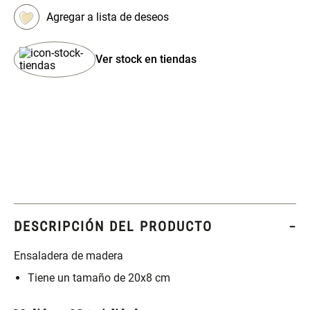
Set 4 Esponjas de
Organizador Rectangular De
Maquillaje
Bambú
Ver stock en tiendas
$ 17.950,00
$ 46.900,00
$ 29.900,00
Canister Tipo Enlozado
Cajonera Plástico
$ 27.900,00
$ 44.900,00
Caja Organizadora para
Varitas Aromáticas Rosa
latas Plástico PET
Suave
DESCRIPCIÓN DEL PRODUCTO
$ 27.900,00
$ 20.950,00
$ 29.900,00
Ensaladera de madera
Tiene un tamaño de 20x8 cm
Spray Aromático Rosa
Repuesto Esencia
Suave
Aromática Rosa Suave