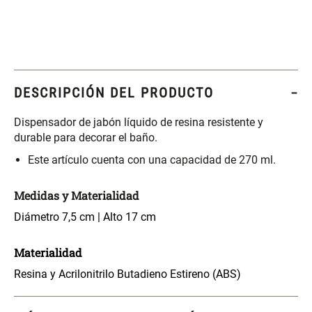
$ 17.450,00
$ 26.900,00
$ 24.900,00
Varitas Aromáticas Flor de
Repuesto Esencia
Durazno
Aromática Flor de Durazno
DESCRIPCIÓN DEL PRODUCTO
$ 20.950,00
$ 18.850,00
$ 29.900,00
$ 26.900,00
Dispensador de jabón líquido de resina resistente y
durable para decorar el baño.
Varitas Aroma y Flor Rosa
Aceite Aromático Rosa
Este artículo cuenta con una capacidad de 270 ml.
Suave
Suave
$ 26.550,00
$ 13.250,00
$ 37.900,00
$ 18.900,00
Medidas y Materialidad
Diámetro 7,5 cm | Alto 17 cm
Aceite Aromático Pera
Spray Aromático Flor de
Fresca
Durazno
Materialidad
Resina y Acrilonitrilo Butadieno Estireno (ABS)
$ 13.250,00
$ 17.450,00
$ 18.900,00
$ 24.900,00