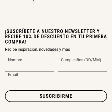
SET TELA MATERIALES
$ 23.900,00
$ 29.900,00
¡SUSCRÍBETE A NUESTRO NEWSLETTER Y
RECIBE 10% DE DESCUENTO EN TU PRIMERA
COMPRA!
Recibe inspiración, novedades y más
Nombre
Cumpleaños (DD/MM)
Email
SUSCRIBIRME