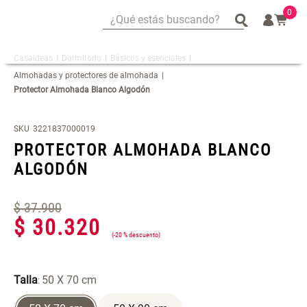
0
¿Qué estás buscando?
¿Qué estás buscando?
Dormitorio
Básicos y esenciales
Mug
Mug
Almohadas y protectores de almohada
Vajilla
Vajilla
Protector Almohada Blanco Algodón
Escurridor Platos
Escurridor Platos
Tapete
Tapete
SKU
3221837000019
PROTECTOR ALMOHADA BLANCO
Cojin
Cojin
ALGODÓN
Individuales
Individuales
Escurridor
Escurridor
$
37
.
900
Cojines
Cojines
$
30
.
320
Cafe
Cafe
-
20 %
Set 2 Potes de Silicona
Espejo Plegable Led con USB
Canasto
Canasto
Talla
50 X 70 cm
:
$ 29.900,00
$ 29.900,00