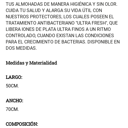
TUS ALMOHADAS DE MANERA HIGIÉNICA Y SIN OLOR.
$ 17.450,00
$ 21.520,00
$ 24.900,00
$ 26.900,00
CUIDA TU SALUD Y ALARGA SU VIDA ÚTIL CON
NUESTROS PROTECTORES, LOS CUALES POSEEN EL
TRATAMIENTO ANTIBACTERIANO "ULTRA FRESH", QUE
Varitas Aromáticas Flor de
Repuesto Esencia
LIBERA IONES DE PLATA ULTRA FINOS A UN RITMO
Durazno
Aromática Flor de Durazno
CONTROLADO, CUANDO EXISTAN LAS CONDICIONES
PARA EL CRECIMIENTO DE BACTERIAS. DISPONIBLE EN
$ 20.950,00
$ 18.850,00
$ 29.900,00
$ 26.900,00
DOS MEDIDAS.
Varitas Aroma y Flor Rosa
Aceite Aromático Rosa
Medidas y Materialidad
Suave
Suave
LARGO:
$ 26.550,00
$ 13.250,00
$ 37.900,00
$ 18.900,00
50CM.
Aceite Aromático Pera
Spray Aromático Flor de
ANCHO:
Fresca
Durazno
70CM.
$ 13.250,00
$ 17.450,00
$ 18.900,00
$ 24.900,00
COMPOSICIÓN: