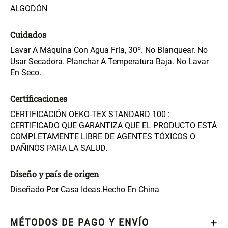
Maceta con Diseño de
Maceta Texturizada de
ALGODÓN
Ceramica
Ceramica
Cuidados
$ 46.900,00
$ 99.900,00
Lavar A Máquina Con Agua Fría, 30º. No Blanquear. No
Usar Secadora. Planchar A Temperatura Baja. No Lavar
Maceta Degrade en
Set 4 Vasos Cerveza Vidrio
En Seco.
Ceramica
Certificaciones
$ 99.900,00
$ 42.900,00
CERTIFICACIÓN OEKO-TEX STANDARD 100 :
CERTIFICADO QUE GARANTIZA QUE EL PRODUCTO ESTÁ
Archivador Planificador con
Archivador Planificador con
COMPLETAMENTE LIBRE DE AGENTES TÓXICOS O
Tapa Dura
Tapa Dura
DAÑINOS PARA LA SALUD.
$ 76.900,00
$ 46.150,00
$ 76.900,00
Diseño y país de origen
Diseñado Por Casa Ideas.
Hecho En China
Cojín Cervical Memory
Dardo Circulas Plástico
MÉTODOS DE PAGO Y ENVÍO
$ 56.900,00
$ 24.950,00
$ 49.900,00