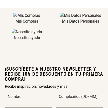
Set 4 Esponjas de
Organizador Rectangular De
Maquillaje
Bambú
Mis Compras
Mis Datos Personales
$ 17.950,00
$ 46.900,00
$ 29.900,00
Necesito ayuda
Canister Tipo Enlozado
Cajonera Plástico
$ 27.900,00
$ 44.900,00
¡SUSCRÍBETE A NUESTRO NEWSLETTER Y
Caja Organizadora para
Varitas Aromáticas Rosa
RECIBE 10% DE DESCUENTO EN TU PRIMERA
latas Plástico PET
Suave
COMPRA!
$ 27.900,00
$ 20.950,00
$ 29.900,00
Recibe inspiración, novedades y más
Nombre
Cumpleaños (DD/MM)
Spray Aromático Rosa
Repuesto Esencia
Suave
Aromática Rosa Suave